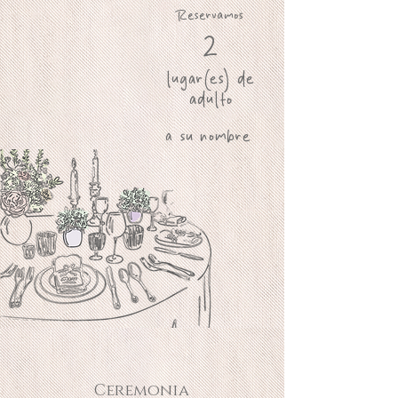
Reservamos
2
lugar(es) de
adulto
a su nombre
Ceremonia