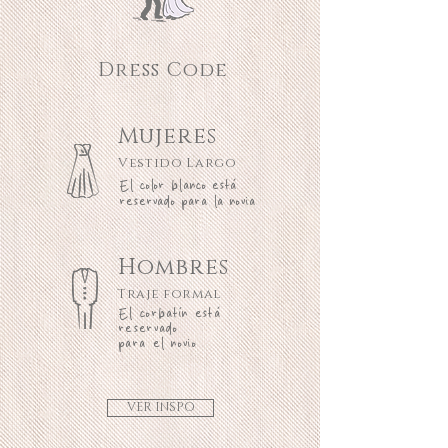
Dress Code
Mujeres
Vestido Largo
El color blanco está
reservado para la novia
Hombres
Traje formal
El corbatín está
reservado
para el novio
VER INSPO