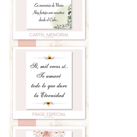
Frase
amor
03
Frase
amor
04