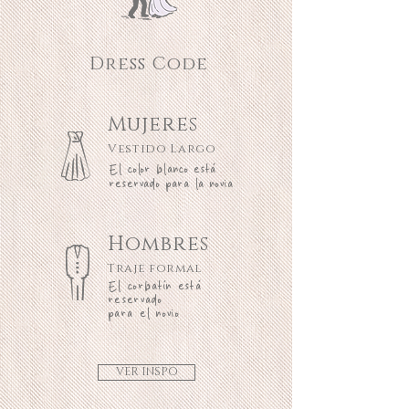
Dress Code
Mujeres
Vestido Largo
El color blanco está
reservado para la novia
Hombres
Traje formal
El corbatín está
reservado
para el novio
VER INSPO