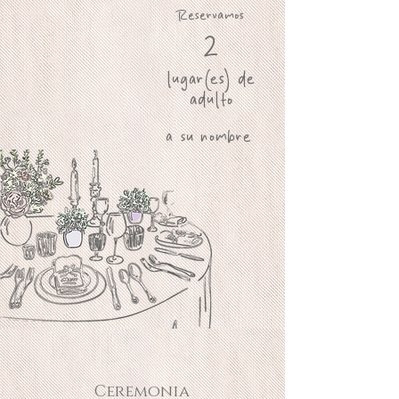
Reservamos
2
lugar(es) de
adulto
a su nombre
Ceremonia