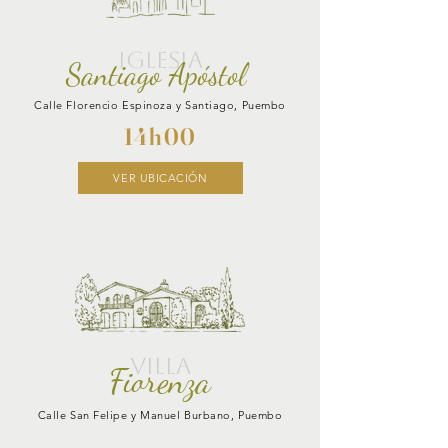
IGLESIA
Santiago Apóstol
Calle Florencio Espinoza y Santiago, Puembo
14h00
VER UBICACIÓN
VILLA
Fiorenza
Calle San Felipe y Manuel Burbano, Puembo