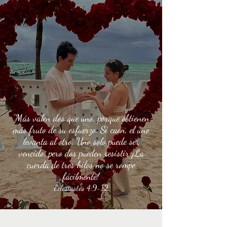
“Más valen dos que uno, porque obtienen
más fruto de su esfuerzo. Si caen, el uno
levanta al otro. Uno solo puede ser
vencido, pero dos pueden resistir ¡La
cuerda de tres hilos no se rompe
fácilmente!
Eclesiastés 4:9-12