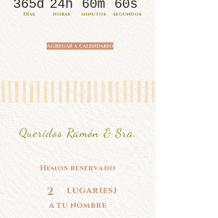
365d
24h
60m
60s
Días
horas
minutos
segundos
Agregar a calendario
Queridos Ramón & Sra.
Hemos reservado
2
lugar(es)
a tu nombre