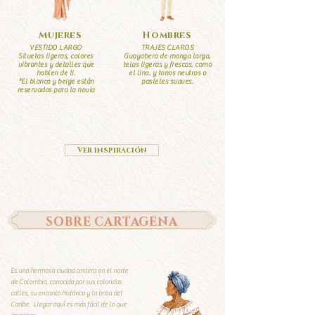
Mujeres
Hombres
VESTIDO LARGO
TRAJES CLAROS
Siluetas ligeras, colores
Guayabera de manga larga,
vibrantes y detalles que
telas ligeras y frescas, como
hablen de ti.
el lino, y tonos neutros o
*El blanco y beige están
pasteles suaves.
reservados para la novia
Ver inspiración
SOBRE CARTAGENA
Es una hermosa ciudad costera en el norte
de Colombia, conocida por sus coloridas
calles, su encanto histórico y la brisa del
Caribe. Llegar aquí es más fácil de lo que