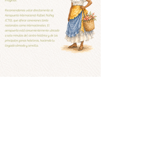
imaginas.
Recomendamos volar directamente al
Aeropuerto Internacional Rafael Núñez
(CTG), que ofrece conexiones tanto
nacionales como internacionales. El
aeropuerto está convenientemente ubicado
a solo minutos del centro histórico y de las
principales zonas hoteleras, haciendo tu
llegada cómoda y sencilla.
Guía Local
Guía local
Qúe visitar y qué evitar
Ver ahora