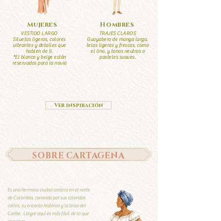
Mujeres
Hombres
VESTIDO LARGO
TRAJES CLAROS
Siluetas ligeras, colores
Guayabera de manga larga,
vibrantes y detalles que
telas ligeras y frescas, como
hablen de ti.
el lino, y tonos neutros o
*El blanco y beige están
pasteles suaves.
reservados para la novia
Ver inspiración
SOBRE CARTAGENA
Es una hermosa ciudad costera en el norte
de Colombia, conocida por sus coloridas
calles, su encanto histórico y la brisa del
Caribe. Llegar aquí es más fácil de lo que