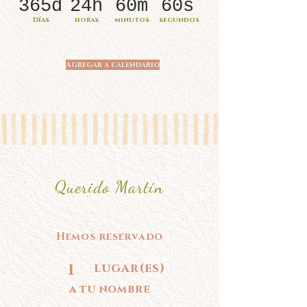
365d
24h
60m
60s
Días
horas
minutos
segundos
Agregar a calendario
Querido Martín
Hemos reservado
1
lugar(es)
a tu nombre