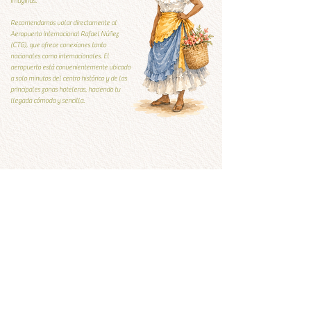
imaginas.
Recomendamos volar directamente al
Aeropuerto Internacional Rafael Núñez
(CTG), que ofrece conexiones tanto
nacionales como internacionales. El
aeropuerto está convenientemente ubicado
a solo minutos del centro histórico y de las
principales zonas hoteleras, haciendo tu
llegada cómoda y sencilla.
Guía Local
Guía local
Qúe visitar y qué evitar
Ver ahora