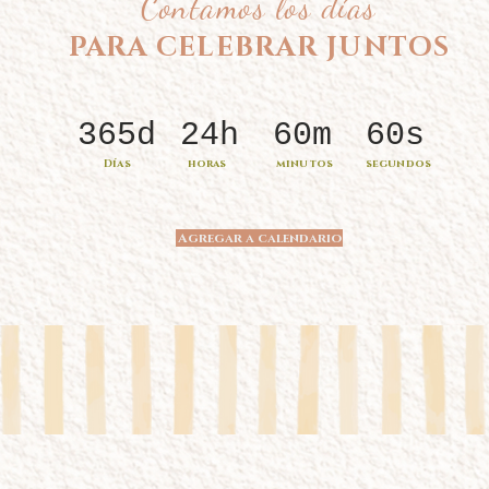
Contamos los días
PARA CELEBRAR JUNTOS
365d
24h
60m
60s
Días
horas
minutos
segundos
Agregar a calendario