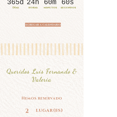
365d
24h
60m
60s
Días
horas
minutos
segundos
Agregar a calendario
Queridos Luis Fernando &
Valeria
Hemos reservado
2
lugar(es)