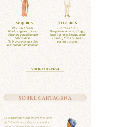
Mujeres
Hombres
VESTIDO LARGO
TRAJES CLAROS
Siluetas ligeras, colores
Guayabera de manga larga,
vibrantes y detalles que
telas ligeras y frescas, como
hablen de ti.
el lino, y tonos neutros o
*El blanco y beige están
pasteles suaves.
reservados para la novia
Ver inspiración
SOBRE CARTAGENA
Es una hermosa ciudad costera en el norte
de Colombia, conocida por sus coloridas