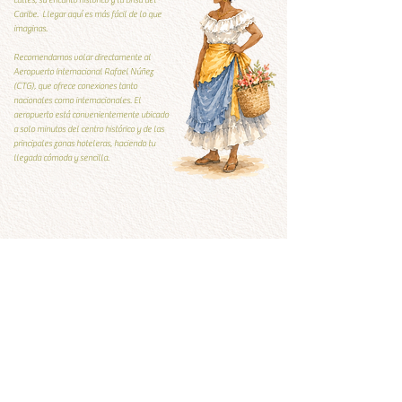
calles, su encanto histórico y la brisa del
Caribe. Llegar aquí es más fácil de lo que
imaginas.
Recomendamos volar directamente al
Aeropuerto Internacional Rafael Núñez
(CTG), que ofrece conexiones tanto
nacionales como internacionales. El
aeropuerto está convenientemente ubicado
a solo minutos del centro histórico y de las
principales zonas hoteleras, haciendo tu
llegada cómoda y sencilla.
Guía Local
Guía local
Qúe visitar y qué evitar