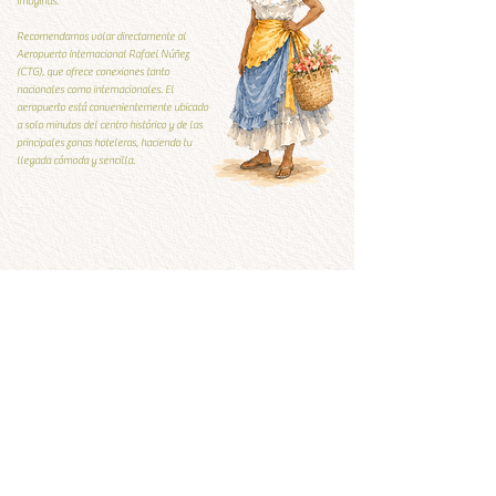
imaginas.
Recomendamos volar directamente al
Aeropuerto Internacional Rafael Núñez
(CTG), que ofrece conexiones tanto
nacionales como internacionales. El
aeropuerto está convenientemente ubicado
a solo minutos del centro histórico y de las
principales zonas hoteleras, haciendo tu
llegada cómoda y sencilla.
Guía Local
Guía local
Qúe visitar y qué evitar
Ver ahora