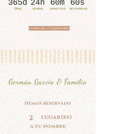
365d
24h
60m
60s
Días
horas
minutos
segundos
Agregar a calendario
Germán García & Familia
Hemos reservado
2
lugar(es)
a tu nombre