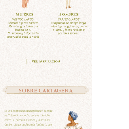
Mujeres
Hombres
VESTIDO LARGO
TRAJES CLAROS
Siluetas ligeras, colores
Guayabera de manga larga,
vibrantes y detalles que
telas ligeras y frescas, como
hablen de ti.
el lino, y tonos neutros o
*El blanco y beige están
pasteles suaves.
reservados para la novia
Ver inspiración
SOBRE CARTAGENA
Es una hermosa ciudad costera en el norte
de Colombia, conocida por sus coloridas
calles, su encanto histórico y la brisa del
Caribe. Llegar aquí es más fácil de lo que