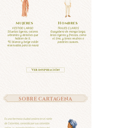
Mujeres
Hombres
VESTIDO LARGO
TRAJES CLAROS
Siluetas ligeras, colores
Guayabera de manga larga,
vibrantes y detalles que
telas ligeras y frescas, como
hablen de ti.
el lino, y tonos neutros o
*El blanco y beige están
pasteles suaves.
reservados para la novia
Ver inspiración
SOBRE CARTAGENA
Es una hermosa ciudad costera en el norte
de Colombia, conocida por sus coloridas