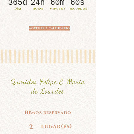
365d
24h
60m
60s
Días
horas
minutos
segundos
Agregar a calendario
Queridos Felipe & Maria
de Lourdes
Hemos reservado
2
lugar(es)