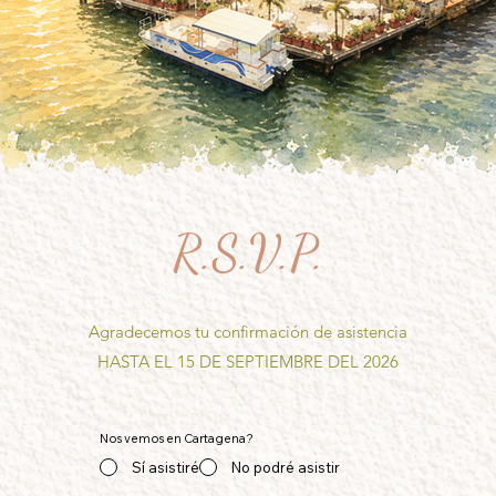
R.S.V.P.
Agradecemos tu confirmación de asistencia
HASTA EL 15 DE SEPTIEMBRE DEL 2026
Nos vemos en Cartagena?
Sí asistiré
No podré asistir