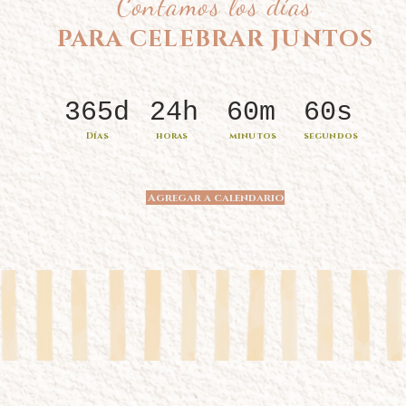
Contamos los días
PARA CELEBRAR JUNTOS
365d
24h
60m
60s
Días
horas
minutos
segundos
Agregar a calendario