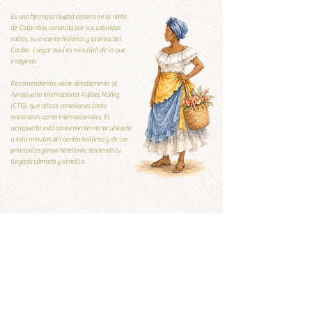
Es una hermosa ciudad costera en el norte
de Colombia, conocida por sus coloridas
calles, su encanto histórico y la brisa del
Caribe. Llegar aquí es más fácil de lo que
imaginas.
Recomendamos volar directamente al
Aeropuerto Internacional Rafael Núñez
(CTG), que ofrece conexiones tanto
nacionales como internacionales. El
aeropuerto está convenientemente ubicado
a solo minutos del centro histórico y de las
principales zonas hoteleras, haciendo tu
llegada cómoda y sencilla.
Guía Local