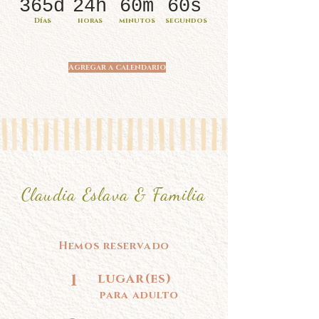
365d
24h
60m
60s
Días
horas
minutos
segundos
Agregar a calendario
Claudia Eslava & Familia
Hemos reservado
1
lugar(es)
para adulto