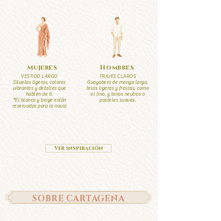
Mujeres
Hombres
VESTIDO LARGO
TRAJES CLAROS
Siluetas ligeras, colores
Guayabera de manga larga,
vibrantes y detalles que
telas ligeras y frescas, como
hablen de ti.
el lino, y tonos neutros o
*El blanco y beige están
pasteles suaves.
reservados para la novia
Ver inspiración
SOBRE CARTAGENA