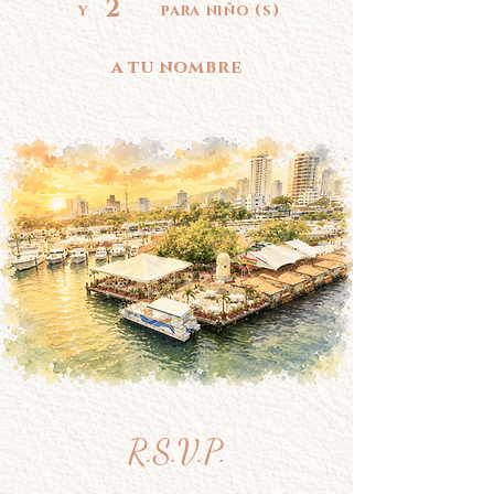
2
y para niño (s)
a tu nombre
R.S.V.P.