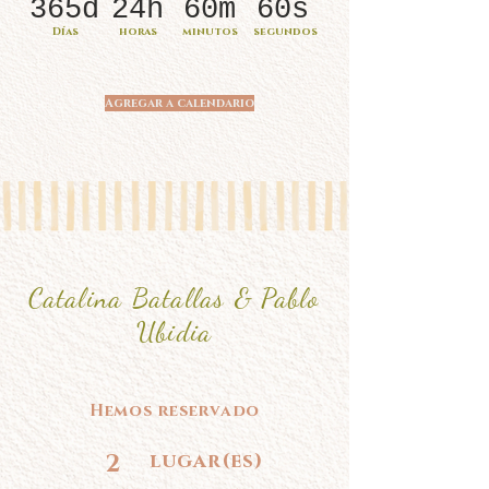
365d
24h
60m
60s
Días
horas
minutos
segundos
Agregar a calendario
Catalina Batallas & Pablo
Ubidia
Hemos reservado
2
lugar(es)