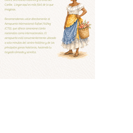
calles, su encanto histórico y la brisa del
Caribe. Llegar aquí es más fácil de lo que
imaginas.
Recomendamos volar directamente al
Aeropuerto Internacional Rafael Núñez
(CTG), que ofrece conexiones tanto
nacionales como internacionales. El
aeropuerto está convenientemente ubicado
a solo minutos del centro histórico y de las
principales zonas hoteleras, haciendo tu
llegada cómoda y sencilla.
Guía Local
Guía local
Qúe visitar y qué evitar