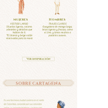
Mujeres
Hombres
VESTIDO LARGO
TRAJES CLAROS
Siluetas ligeras, colores
Guayabera de manga larga,
vibrantes y detalles que
telas ligeras y frescas, como
hablen de ti.
el lino, y tonos neutros o
*El blanco y beige están
pasteles suaves.
reservados para la novia
Ver inspiración
SOBRE CARTAGENA
Es una hermosa ciudad costera en el norte
de Colombia, conocida por sus coloridas