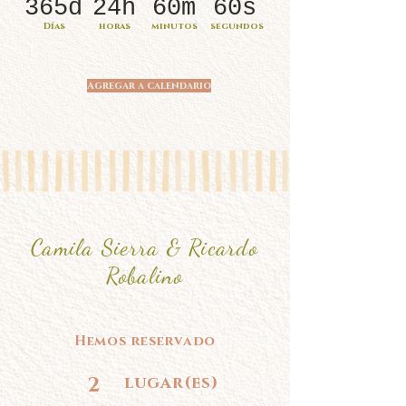
365d
24h
60m
60s
Días
horas
minutos
segundos
Agregar a calendario
Camila Sierra & Ricardo
Robalino
Hemos reservado
2
lugar(es)