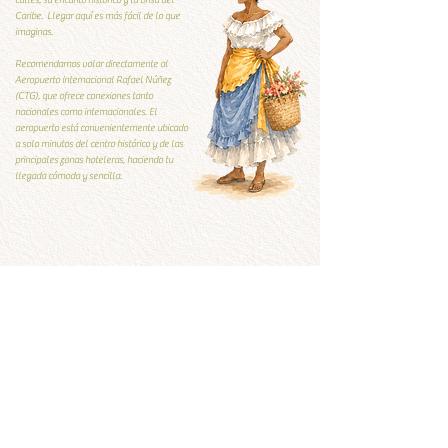
calles, su encanto histórico y la brisa del
Caribe. Llegar aquí es más fácil de lo que
imaginas.
Recomendamos volar directamente al
Aeropuerto Internacional Rafael Núñez
(CTG), que ofrece conexiones tanto
nacionales como internacionales. El
aeropuerto está convenientemente ubicado
a solo minutos del centro histórico y de las
principales zonas hoteleras, haciendo tu
llegada cómoda y sencilla.
Guía Local
Guía local
Qúe visitar y qué evitar