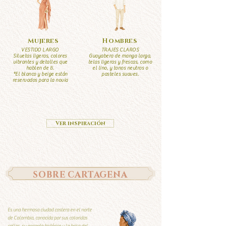
Mujeres
Hombres
VESTIDO LARGO
TRAJES CLAROS
Siluetas ligeras, colores
Guayabera de manga larga,
vibrantes y detalles que
telas ligeras y frescas, como
hablen de ti.
el lino, y tonos neutros o
*El blanco y beige están
pasteles suaves.
reservados para la novia
Ver inspiración
SOBRE CARTAGENA
Es una hermosa ciudad costera en el norte
de Colombia, conocida por sus coloridas