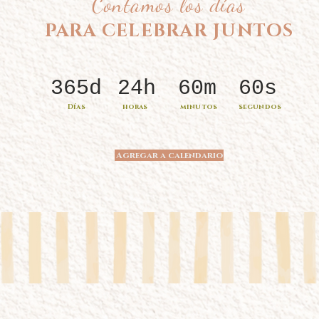
Contamos los días
PARA CELEBRAR JUNTOS
365d
24h
60m
60s
Días
horas
minutos
segundos
Agregar a calendario