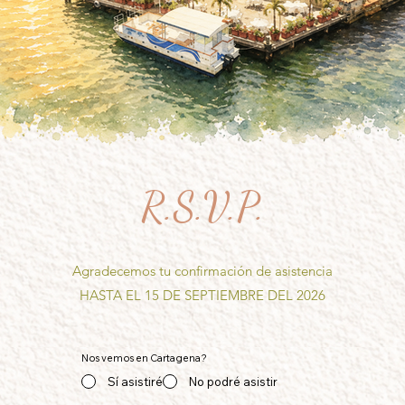
R.S.V.P.
Agradecemos tu confirmación de asistencia
HASTA EL 15 DE SEPTIEMBRE DEL 2026
Nos vemos en Cartagena?
Sí asistiré
No podré asistir