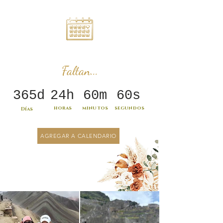
Faltan...
365d
24h
60m
60s
horas
minutos
segundos
Días
AGREGAR A CALENDARIO