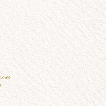
eamos
ia