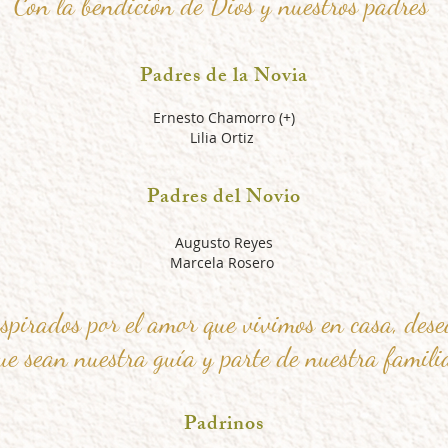
Con la
bendición
d
e Dios
y nuestros padres
Padres de la Novia
Ernesto Chamorro (+)
Lilia Ortiz
Padres del Novio
Augusto Reyes
Marcela Rosero
spirados por el amor que vivimos en casa, des
ue sean nuestra guía y parte de nuestra famil
Padrinos