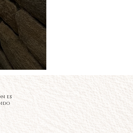
ón es
dido