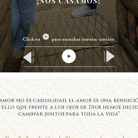
¡NOS CASAMOS!
Click en para escuchar nuestra canción
amor no es casualidad, el amor es una bendici
 ello que frente a los ojos de Dios hemos deci
caminar juntos para toda la vida”