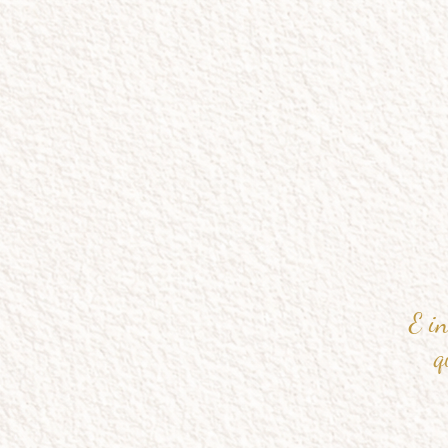
E in
q