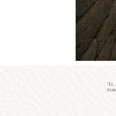
“El 
por