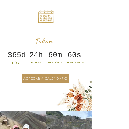
Faltan...
365d
24h
60m
60s
horas
minutos
segundos
Días
AGREGAR A CALENDARIO