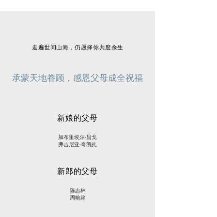
走遍世间山海，仍愿择你共度余生
承蒙天地眷顾，感恩父母成全祝福
新娘的父母
加布里埃尔·昌戈
弗吉尼亚·奇凯扎
新郎的父母
陈志林
周艳箱