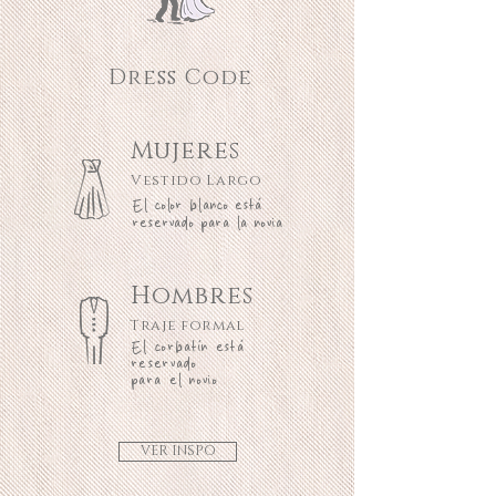
Dress Code
Mujeres
Vestido Largo
El color blanco está
reservado para la novia
Hombres
Traje formal
El corbatín está
reservado
para el novio
VER INSPO