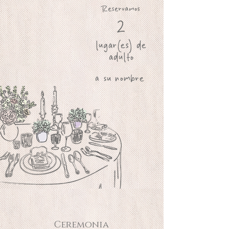
Reservamos
2
lugar(es) de
adulto
a su nombre
Ceremonia