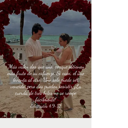
“Más valen dos que uno, porque obtienen
más fruto de su esfuerzo. Si caen, el uno
levanta al otro. Uno solo puede ser
vencido, pero dos pueden resistir ¡La
cuerda de tres hilos no se rompe
fácilmente!
Eclesiastés 4:9-12