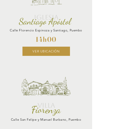
IGLESIA
Santiago Apóstol
Calle Florencio Espinoza y Santiago, Puembo
14h00
VER UBICACIÓN
VILLA
Fiorenza
Calle San Felipe y Manuel Burbano, Puembo