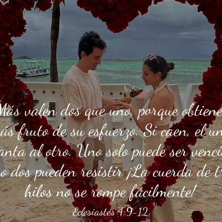
Más valen dos que uno, porque obtien
ás fruto de su esfuerzo. Si caen, el u
anta al otro. Uno solo puede ser venci
ro dos pueden resistir ¡La cuerda de t
hilos no se rompe fácilmente!
Eclesiastés 4:9-12