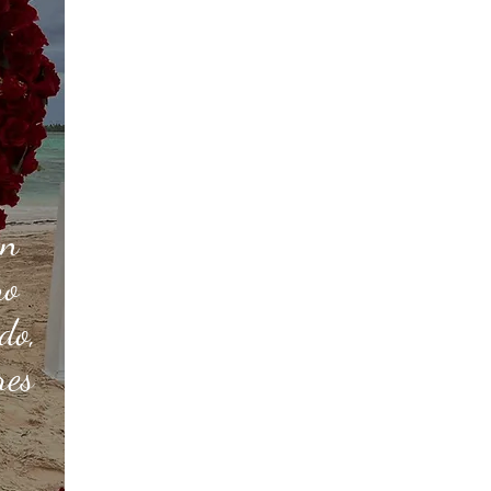
en
no
do,
res