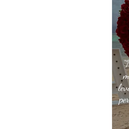
“
m
lev
pe