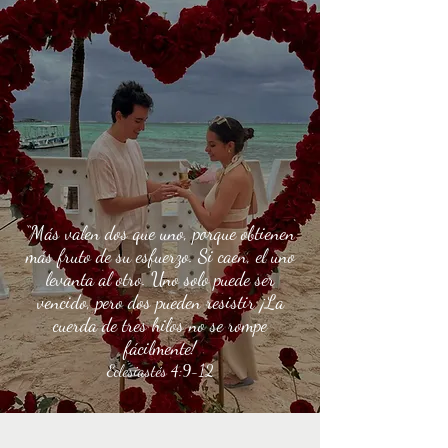
“Más valen dos que uno, porque obtienen
más fruto de su esfuerzo. Si caen, el uno
levanta al otro. Uno solo puede ser
vencido, pero dos pueden resistir ¡La
cuerda de tres hilos no se rompe
fácilmente!
Eclesiastés 4:9-12