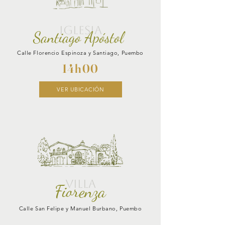
IGLESIA
Santiago Apóstol
Calle Florencio Espinoza y Santiago, Puembo
14h00
VER UBICACIÓN
VILLA
Fiorenza
Calle San Felipe y Manuel Burbano, Puembo