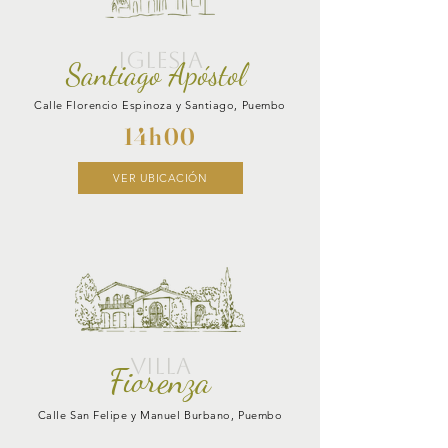
IGLESIA
Santiago Apóstol
Calle Florencio Espinoza y Santiago, Puembo
14h00
VER UBICACIÓN
VILLA
Fiorenza
Calle San Felipe y Manuel Burbano, Puembo