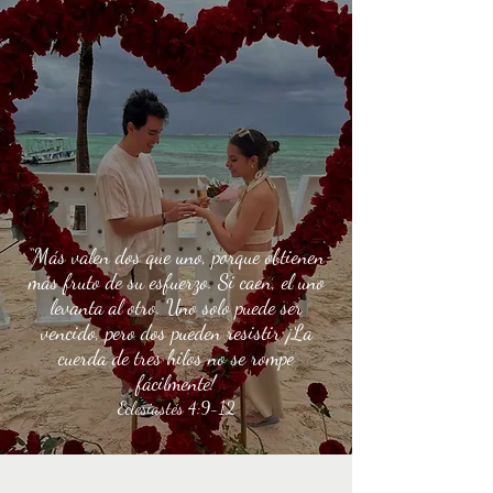
“Más valen dos que uno, porque obtienen
más fruto de su esfuerzo. Si caen, el uno
levanta al otro. Uno solo puede ser
vencido, pero dos pueden resistir ¡La
cuerda de tres hilos no se rompe
fácilmente!
Eclesiastés 4:9-12