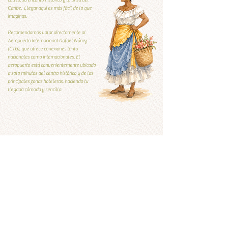
calles, su encanto histórico y la brisa del
Caribe. Llegar aquí es más fácil de lo que
imaginas.
Recomendamos volar directamente al
Aeropuerto Internacional Rafael Núñez
(CTG), que ofrece conexiones tanto
nacionales como internacionales. El
aeropuerto está convenientemente ubicado
a solo minutos del centro histórico y de las
principales zonas hoteleras, haciendo tu
llegada cómoda y sencilla.
Guía Local
Guía local
Qúe visitar y qué evitar