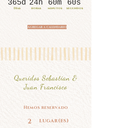
365d
24h
60m
60s
Días
horas
minutos
segundos
Agregar a calendario
Queridos Sebastian &
Juan Francisco
Hemos reservado
2
lugar(es)