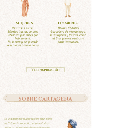
Mujeres
Hombres
VESTIDO LARGO
TRAJES CLAROS
Siluetas ligeras, colores
Guayabera de manga larga,
vibrantes y detalles que
telas ligeras y frescas, como
hablen de ti.
el lino, y tonos neutros o
*El blanco y beige están
pasteles suaves.
reservados para la novia
Ver inspiración
SOBRE CARTAGENA
Es una hermosa ciudad costera en el norte
de Colombia, conocida por sus coloridas