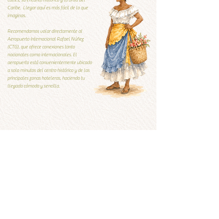
calles, su encanto histórico y la brisa del
Caribe. Llegar aquí es más fácil de lo que
imaginas.
Recomendamos volar directamente al
Aeropuerto Internacional Rafael Núñez
(CTG), que ofrece conexiones tanto
nacionales como internacionales. El
aeropuerto está convenientemente ubicado
a solo minutos del centro histórico y de las
principales zonas hoteleras, haciendo tu
llegada cómoda y sencilla.
Guía Local
Guía local
Qúe visitar y qué evitar