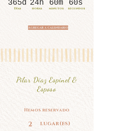
365d
24h
60m
60s
Días
horas
minutos
segundos
Agregar a calendario
Pilar Díaz Espinel &
Esposo
Hemos reservado
2
lugar(es)