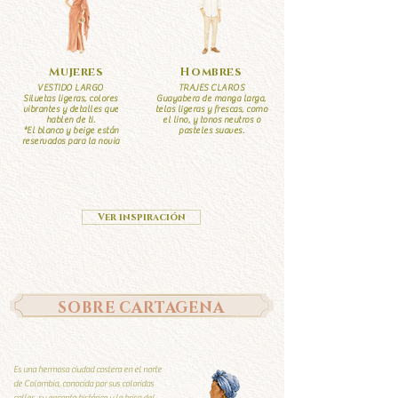
Mujeres
Hombres
VESTIDO LARGO
TRAJES CLAROS
Siluetas ligeras, colores
Guayabera de manga larga,
vibrantes y detalles que
telas ligeras y frescas, como
hablen de ti.
el lino, y tonos neutros o
*El blanco y beige están
pasteles suaves.
reservados para la novia
Ver inspiración
SOBRE CARTAGENA
Es una hermosa ciudad costera en el norte
de Colombia, conocida por sus coloridas