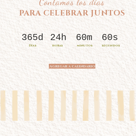
Contamos los días
PARA CELEBRAR JUNTOS
365d
24h
60m
60s
Días
horas
minutos
segundos
Agregar a calendario