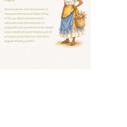
imaginas.
Recomendamos volar directamente al
Aeropuerto Internacional Rafael Núñez
(CTG), que ofrece conexiones tanto
nacionales como internacionales. El
aeropuerto está convenientemente ubicado
a solo minutos del centro histórico y de las
principales zonas hoteleras, haciendo tu
llegada cómoda y sencilla.
Guía Local
Guía local
Qúe visitar y qué evitar
Ver ahora