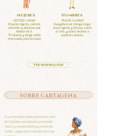
Mujeres
Hombres
VESTIDO LARGO
TRAJES CLAROS
Siluetas ligeras, colores
Guayabera de manga larga,
vibrantes y detalles que
telas ligeras y frescas, como
hablen de ti.
el lino, y tonos neutros o
*El blanco y beige están
pasteles suaves.
reservados para la novia
Ver inspiración
SOBRE CARTAGENA
Es una hermosa ciudad costera en el norte
de Colombia, conocida por sus coloridas
calles, su encanto histórico y la brisa del
Caribe. Llegar aquí es más fácil de lo que