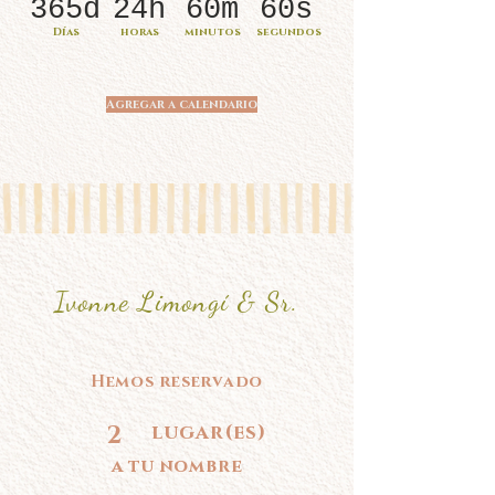
365d
24h
60m
60s
Días
horas
minutos
segundos
Agregar a calendario
Ivonne Limongí & Sr.
Hemos reservado
2
lugar(es)
a tu nombre