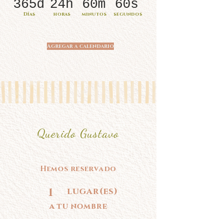
365d
24h
60m
60s
Días
horas
minutos
segundos
Agregar a calendario
Querido Gustavo
Hemos reservado
1
lugar(es)
a tu nombre