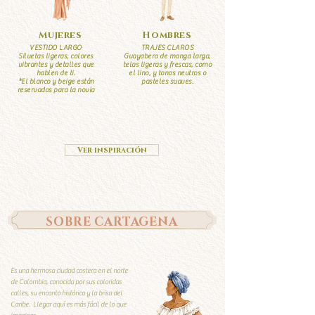
Mujeres
Hombres
VESTIDO LARGO
TRAJES CLAROS
Siluetas ligeras, colores
Guayabera de manga larga,
vibrantes y detalles que
telas ligeras y frescas, como
hablen de ti.
el lino, y tonos neutros o
*El blanco y beige están
pasteles suaves.
reservados para la novia
Ver inspiración
SOBRE CARTAGENA
Es una hermosa ciudad costera en el norte
de Colombia, conocida por sus coloridas
calles, su encanto histórico y la brisa del
Caribe. Llegar aquí es más fácil de lo que