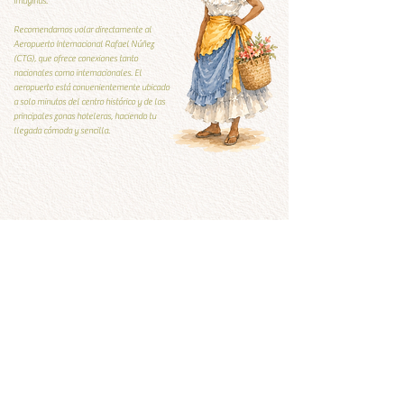
imaginas.
Recomendamos volar directamente al
Aeropuerto Internacional Rafael Núñez
(CTG), que ofrece conexiones tanto
nacionales como internacionales. El
aeropuerto está convenientemente ubicado
a solo minutos del centro histórico y de las
principales zonas hoteleras, haciendo tu
llegada cómoda y sencilla.
Guía Local
Guía local
Qúe visitar y qué evitar
Ver ahora