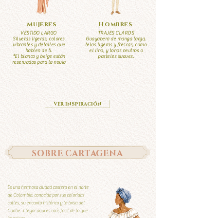
Mujeres
Hombres
VESTIDO LARGO
TRAJES CLAROS
Siluetas ligeras, colores
Guayabera de manga larga,
vibrantes y detalles que
telas ligeras y frescas, como
hablen de ti.
el lino, y tonos neutros o
*El blanco y beige están
pasteles suaves.
reservados para la novia
Ver inspiración
SOBRE CARTAGENA
Es una hermosa ciudad costera en el norte
de Colombia, conocida por sus coloridas
calles, su encanto histórico y la brisa del
Caribe. Llegar aquí es más fácil de lo que