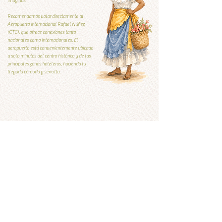
imaginas.
Recomendamos volar directamente al
Aeropuerto Internacional Rafael Núñez
(CTG), que ofrece conexiones tanto
nacionales como internacionales. El
aeropuerto está convenientemente ubicado
a solo minutos del centro histórico y de las
principales zonas hoteleras, haciendo tu
llegada cómoda y sencilla.
Guía Local
Guía local
Qúe visitar y qué evitar
Ver ahora