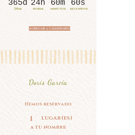
365d
24h
60m
60s
Días
horas
minutos
segundos
Agregar a calendario
Doris García
Hemos reservado
1
lugar(es)
a tu nombre