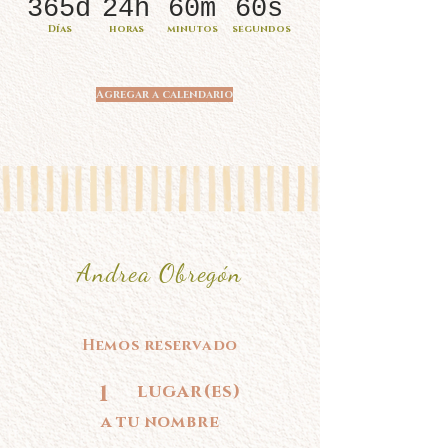
365d
24h
60m
60s
Días
horas
minutos
segundos
Agregar a calendario
Andrea Obregón
Hemos reservado
1
lugar(es)
a tu nombre