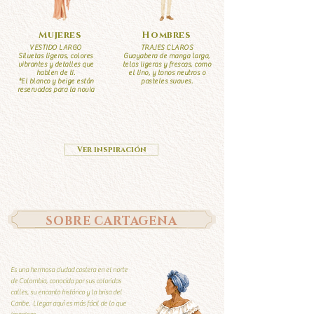
Mujeres
Hombres
VESTIDO LARGO
TRAJES CLAROS
Siluetas ligeras, colores
Guayabera de manga larga,
vibrantes y detalles que
telas ligeras y frescas, como
hablen de ti.
el lino, y tonos neutros o
*El blanco y beige están
pasteles suaves.
reservados para la novia
Ver inspiración
SOBRE CARTAGENA
Es una hermosa ciudad costera en el norte
de Colombia, conocida por sus coloridas
calles, su encanto histórico y la brisa del
Caribe. Llegar aquí es más fácil de lo que