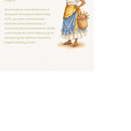
imaginas.
Recomendamos volar directamente al
Aeropuerto Internacional Rafael Núñez
(CTG), que ofrece conexiones tanto
nacionales como internacionales. El
aeropuerto está convenientemente ubicado
a solo minutos del centro histórico y de las
principales zonas hoteleras, haciendo tu
llegada cómoda y sencilla.
Guía Local
Guía local
Qúe visitar y qué evitar
Ver ahora