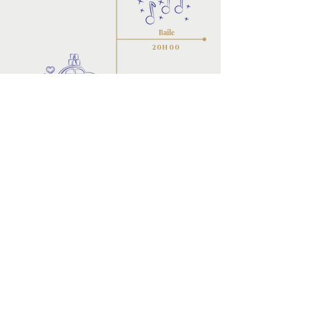
Baile
20H00
Despedida
01H30