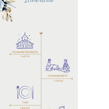
Ceremonia Eclesiástica
14H30
Ceremonia del Té
17H00
Cena
18H00