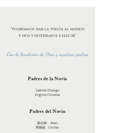
"Podríamos dar la vuelta al mundo
y nos volveríamos a elegir"
Con la
bendición
d
e Dios
y nuestros padres
Padres de la Novia
Gabriel Chango
Virginia Chicaiza
Padres del Novio
陈志林 -Alan-
周艳箱 -Cecilia-