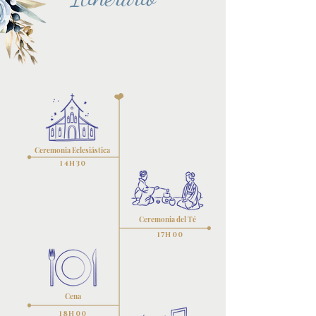
Ceremonia Eclesiástica
14H30
Ceremonia del Té
17H00
Cena
18H00