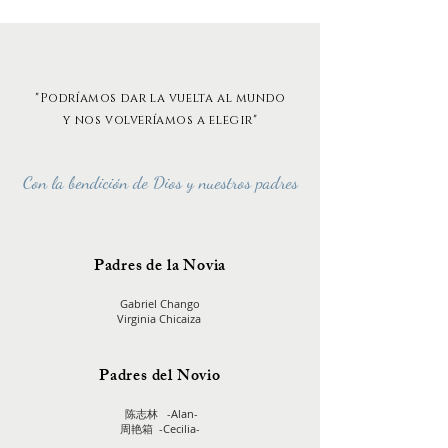
"Podríamos dar la vuelta al mundo
y nos volveríamos a elegir"
Con la
bendición
d
e Dios
y nuestros padres
Padres de la Novia
Gabriel Chango
Virginia Chicaiza
Padres del Novio
陈志林 -Alan-
周艳箱 -Cecilia-