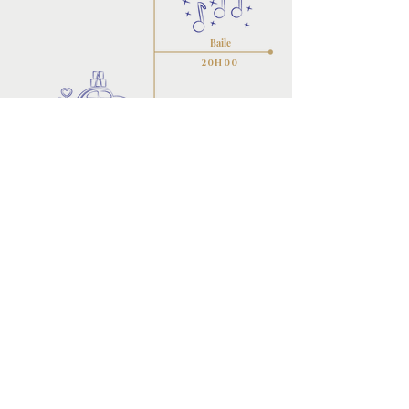
Baile
20H00
Despedida
01H30