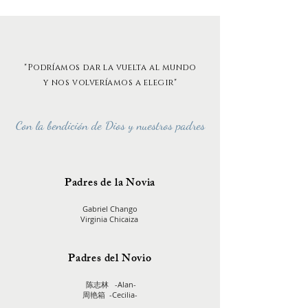
"Podríamos dar la vuelta al mundo
y nos volveríamos a elegir"
Con la
bendición
d
e Dios
y nuestros padres
Padres de la Novia
Gabriel Chango
Virginia Chicaiza
Padres del Novio
陈志林 -Alan-
周艳箱 -Cecilia-