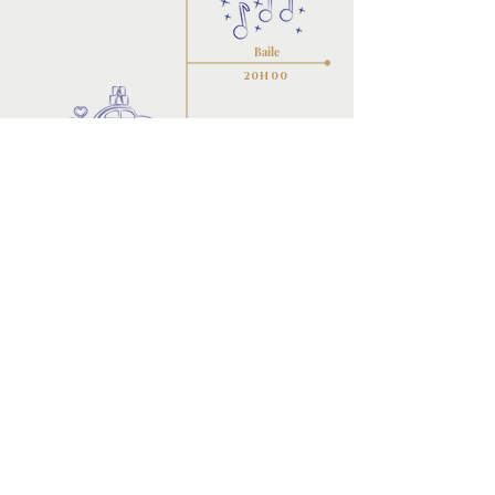
Baile
20H00
Despedida
01H30