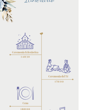
Ceremonia Eclesiástica
14H30
Ceremonia del Té
17H00
Cena
18H00