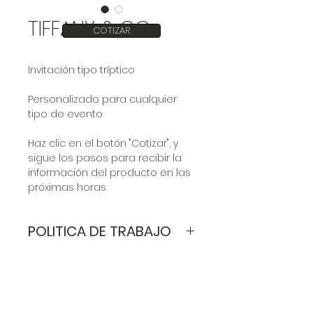
TIFFANY & CO
COTIZAR
Invitación tipo tríptico
Personalizado para cualquier
tipo de evento
Haz clic en el botón "Cotizar", y
sigue los pasos para recibir la
información del producto en las
próximas horas
POLITICA DE TRABAJO
Valor por invitación:
varía de
acuerdo a los requerimientos del
cliente.
Los modelos son
personalizados:
arte digital, colores,