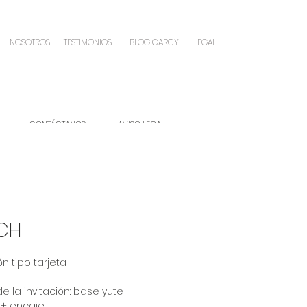
NOSOTROS
TESTIMONIOS
BLOG CARCY
LEGAL
A
CONTÁCTANOS
AVISO LEGAL
CH
ón tipo tarjeta
de la invitación: base yute
 + encaje