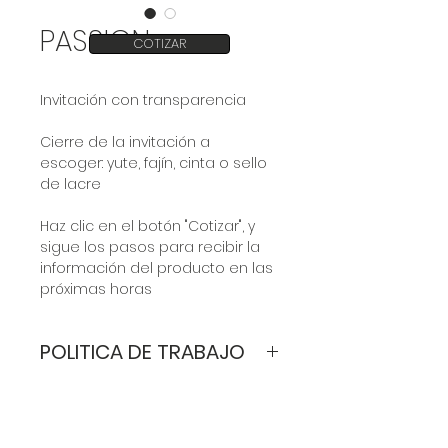
PASSION
COTIZAR
Invitación con transparencia
Cierre de la invitación a
escoger: yute, fajín, cinta o sello
de lacre
Haz clic en el botón "Cotizar", y
sigue los pasos para recibir la
información del producto en las
próximas horas
POLITICA DE TRABAJO
Valor por invitación:
varía de
acuerdo a los requerimientos del
cliente.
Los modelos son