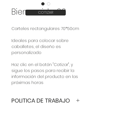
Bienvenida 02
COTIZAR
Carteles rectangulares 70*50cm
Ideales para colocar sobre
caballetes, el diseño es
personalizado
Haz clic en el botón "Cotizar", y
sigue los pasos para recibir la
información del producto en las
próximas horas
POLITICA DE TRABAJO
Valor por invitación:
varía de
acuerdo a los requerimientos del
cliente.
Los modelos son