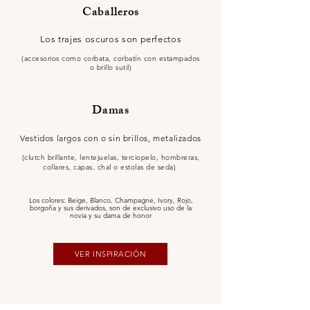
Caballeros
Los trajes oscuros son perfectos
(accesorios como corbata, corbatín con estampados
o brillo sutil)
Damas
Vestidos largos con o sin brillos, metalizados
(clutch brillante, lentejuelas, terciopelo, hombreras,
collares, capas, chal o estolas de seda)
Los colores: Beige, Blanco, Champagne, Ivory, Rojo,
borgoña y sus derivados, son de exclusivo uso de la
novia y su dama de honor
VER INSPIRACIÓN